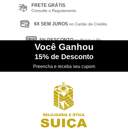
FRETE GRÁTIS
Consulte o Regulamento
6X SEM JUROS
no Cartão de Crédito
5% DESCONTO
no Boleto e Pix
Você
Ganhou
15%
de Desconto
CONHEÇA
nossa Loja Física
Preencha e receba seu cupom