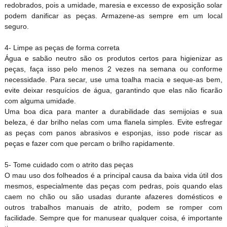
redobrados, pois a umidade, maresia e excesso de exposição solar
podem danificar as peças. Armazene-as sempre em um local
seguro.
4- Limpe as peças de forma correta
Água e sabão neutro são os produtos certos para higienizar as
peças, faça isso pelo menos 2 vezes na semana ou conforme
necessidade. Para secar, use uma toalha macia e seque-as bem,
evite deixar resquícios de água, garantindo que elas não ficarão
com alguma umidade.
Uma boa dica para manter a durabilidade das semijoias e sua
beleza, é dar brilho nelas com uma flanela simples. Evite esfregar
as peças com panos abrasivos e esponjas, isso pode riscar as
peças e fazer com que percam o brilho rapidamente.
5- Tome cuidado com o atrito das peças
O mau uso dos folheados é a principal causa da baixa vida útil dos
mesmos, especialmente das peças com pedras, pois quando elas
caem no chão ou são usadas durante afazeres domésticos e
outros trabalhos manuais de atrito, podem se romper com
facilidade. Sempre que for manusear qualquer coisa, é importante