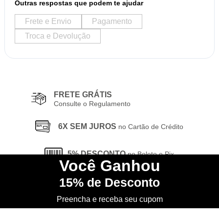
Outras respostas que podem te ajudar
Frete e Envio
Pagamento
Troca e Devolução
FRETE GRÁTIS
Consulte o Regulamento
6X SEM JUROS
no Cartão de Crédito
5% DESCONTO
no Boleto e Pix
Você
Ganhou
15%
de Desconto
CONHEÇA
nossa Loja Física
Preencha e receba seu cupom