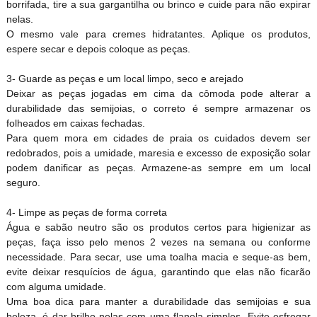
borrifada, tire a sua gargantilha ou brinco e cuide para não expirar
nelas.
O mesmo vale para cremes hidratantes. Aplique os produtos,
espere secar e depois coloque as peças.
3- Guarde as peças e um local limpo, seco e arejado
Deixar as peças jogadas em cima da cômoda pode alterar a
durabilidade das semijoias, o correto é sempre armazenar os
folheados em caixas fechadas.
Para quem mora em cidades de praia os cuidados devem ser
redobrados, pois a umidade, maresia e excesso de exposição solar
podem danificar as peças. Armazene-as sempre em um local
seguro.
4- Limpe as peças de forma correta
Água e sabão neutro são os produtos certos para higienizar as
peças, faça isso pelo menos 2 vezes na semana ou conforme
necessidade. Para secar, use uma toalha macia e seque-as bem,
evite deixar resquícios de água, garantindo que elas não ficarão
com alguma umidade.
Uma boa dica para manter a durabilidade das semijoias e sua
beleza, é dar brilho nelas com uma flanela simples. Evite esfregar