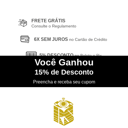
FRETE GRÁTIS
Consulte o Regulamento
6X SEM JUROS
no Cartão de Crédito
5% DESCONTO
no Boleto e Pix
Você
Ganhou
15%
de Desconto
CONHEÇA
nossa Loja Física
Preencha e receba seu cupom