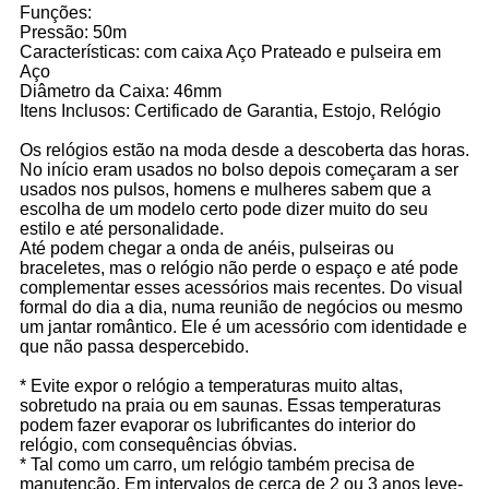
Funções:
Pressão: 50m
Características: com caixa Aço Prateado e pulseira em
Aço
Diâmetro da Caixa: 46mm
Itens Inclusos: Certificado de Garantia, Estojo, Relógio
Os relógios estão na moda desde a descoberta das horas.
No início eram usados no bolso depois começaram a ser
usados nos pulsos, homens e mulheres sabem que a
escolha de um modelo certo pode dizer muito do seu
estilo e até personalidade.
Até podem chegar a onda de anéis, pulseiras ou
braceletes, mas o relógio não perde o espaço e até pode
complementar esses acessórios mais recentes. Do visual
formal do dia a dia, numa reunião de negócios ou mesmo
um jantar romântico. Ele é um acessório com identidade e
que não passa despercebido.
* Evite expor o relógio a temperaturas muito altas,
sobretudo na praia ou em saunas. Essas temperaturas
podem fazer evaporar os lubrificantes do interior do
relógio, com consequências óbvias.
* Tal como um carro, um relógio também precisa de
manutenção. Em intervalos de cerca de 2 ou 3 anos leve-