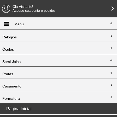
Olá Visitante!
Acesse sua conta e pedidos
Menu
Relógios
Óculos
Semi-Jóias
Pratas
Casamento
Formatura
Página Inicial