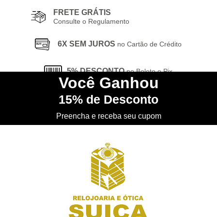
FRETE GRÁTIS
Consulte o Regulamento
6X SEM JUROS
no Cartão de Crédito
5% DESCONTO
no Boleto e Pix
Você
Ganhou
15%
de Desconto
CONHEÇA
nossa Loja Física
Preencha e receba seu cupom