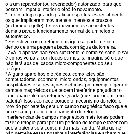
o a um reparador (ou revendedor) autorizado, para que
possam limpar o interior e oleá-lo novamente.
* Tire o relógio quando praticar esportes, especialmente
os que implicarem movimentos intensos e bruscos
(incluindo o golfe). Estes movimentos são violentos
demais para o funcionamento normal de um relógio
automático.
* Se esteve com o relógio em água salgada, deixe-o
dentro de uma pequena bacia com água da torneira.
Lavá-lo apenas não será suficiente, e como se sabe, o sal
é corrosivo para com todos os metais. Imagine só o que
não fará aos delicados micro-componentes do seu
relógio.
* Alguns aparelhos eletrônicos, como televisão,
computadores, scanners, micro-ondas, equipamentos
hospitalares e subestações elétricas, por exemplo, geram
campos magnéticos que podem interferir e prejudicar o
funcionamento dos relógios Quartz (que funcionam com
bateria). Isso acontece porque o mecanismo do relógio
movido por bateria gera um campo magnético fraco que é
necessário para o funcionamento do relógio.
Interferências de campos magnéticos mais fortes podem
fazer o relógio parar por um período de tempo e fazer com
que a bateria seja consumida mais rápida. Muita gente
não percebe essas possíveis interferências e acham que